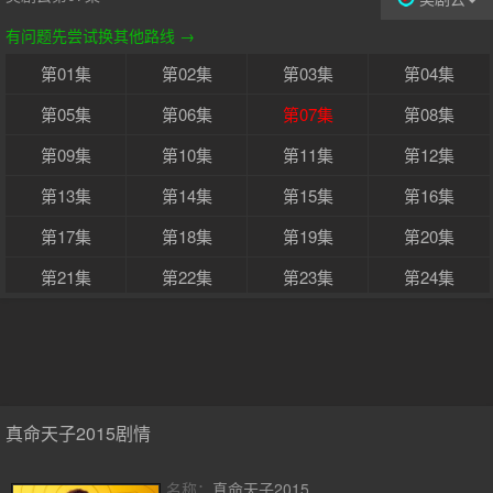
有问题先尝试换其他路线 →
第01集
第02集
第03集
第04集
第05集
第06集
第07集
第08集
第09集
第10集
第11集
第12集
第13集
第14集
第15集
第16集
第17集
第18集
第19集
第20集
第21集
第22集
第23集
第24集
第25集
第26集
第27集
第28集
第29集
第30集
第31集
第32集
第33集
第34集
第35集
第36集
真命天子2015剧情
第37集
第38集
第39集
第40集
第41集
第42集
第43集
第44集
名称：
真命天子2015