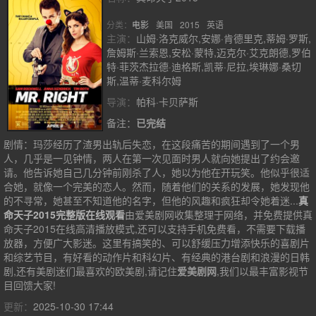
第45集
第46集
第47集
第48集
分类：
电影
美国
2015
英语
主演：
山姆·洛克威尔,安娜·肯德里克,蒂姆·罗斯,
第49集
第50集
第51集
第52集
詹姆斯·兰索恩,安松·蒙特,迈克尔·艾克朗德,罗伯
特·菲茨杰拉德·迪格斯,凯蒂·尼拉,埃琳娜·桑切
第53集
第54集
第55集
第56集
斯,温蒂·麦科尔姆
第57集
第58集
第59集
第60集
导演：
帕科·卡贝萨斯
第61集
第62集
第63集
第64集
备注：
已完结
剧情：
玛莎经历了渣男出轨后失恋，在这段痛苦的期间遇到了一个男
第65集
人，几乎是一见钟情，两人在第一次见面时男人就向她提出了约会邀
请。他告诉她自己几分钟前刚杀了人，她以为他在开玩笑。他似乎很适
合她，就像一个完美的恋人。然而，随着他们的关系的发展，她发现他
的不寻常，她甚至不知道他的名字，但他的风趣和疯狂却令她着迷...
真
命天子2015完整版在线观看
由爱美剧网收集整理于网络，并免费提供
真
命天子2015
在线高清播放模式,还可以支持手机免费看，不需要下载播
放器，方便广大影迷。这里有搞笑的、可以舒缓压力增添快乐的喜剧片
和综艺节目，有好看的动作片和科幻片、有经典的港台剧和浪漫的日韩
剧,还有美剧迷们最喜欢的欧美剧,请记住
爱美剧网
,我们以最丰富影视节
目回馈大家!
更新：
2025-10-30 17:44