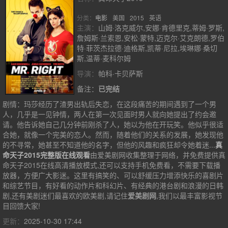
第45集
第46集
第47集
第48集
分类：
电影
美国
2015
英语
主演：
山姆·洛克威尔,安娜·肯德里克,蒂姆·罗斯,
第49集
第50集
第51集
第52集
詹姆斯·兰索恩,安松·蒙特,迈克尔·艾克朗德,罗伯
特·菲茨杰拉德·迪格斯,凯蒂·尼拉,埃琳娜·桑切
第53集
第54集
第55集
第56集
斯,温蒂·麦科尔姆
第57集
第58集
第59集
第60集
导演：
帕科·卡贝萨斯
第61集
第62集
第63集
第64集
备注：
已完结
剧情：
玛莎经历了渣男出轨后失恋，在这段痛苦的期间遇到了一个男
第65集
人，几乎是一见钟情，两人在第一次见面时男人就向她提出了约会邀
请。他告诉她自己几分钟前刚杀了人，她以为他在开玩笑。他似乎很适
合她，就像一个完美的恋人。然而，随着他们的关系的发展，她发现他
的不寻常，她甚至不知道他的名字，但他的风趣和疯狂却令她着迷...
真
命天子2015完整版在线观看
由爱美剧网收集整理于网络，并免费提供
真
命天子2015
在线高清播放模式,还可以支持手机免费看，不需要下载播
放器，方便广大影迷。这里有搞笑的、可以舒缓压力增添快乐的喜剧片
和综艺节目，有好看的动作片和科幻片、有经典的港台剧和浪漫的日韩
剧,还有美剧迷们最喜欢的欧美剧,请记住
爱美剧网
,我们以最丰富影视节
目回馈大家!
更新：
2025-10-30 17:44