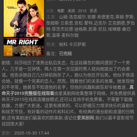
第45集
第46集
第47集
第48集
分类：
电影
美国
2015
英语
主演：
山姆·洛克威尔,安娜·肯德里克,蒂姆·罗斯,
第49集
第50集
第51集
第52集
詹姆斯·兰索恩,安松·蒙特,迈克尔·艾克朗德,罗伯
特·菲茨杰拉德·迪格斯,凯蒂·尼拉,埃琳娜·桑切
第53集
第54集
第55集
第56集
斯,温蒂·麦科尔姆
第57集
第58集
第59集
第60集
导演：
帕科·卡贝萨斯
第61集
第62集
第63集
第64集
备注：
已完结
剧情：
玛莎经历了渣男出轨后失恋，在这段痛苦的期间遇到了一个男
第65集
人，几乎是一见钟情，两人在第一次见面时男人就向她提出了约会邀
请。他告诉她自己几分钟前刚杀了人，她以为他在开玩笑。他似乎很适
合她，就像一个完美的恋人。然而，随着他们的关系的发展，她发现他
的不寻常，她甚至不知道他的名字，但他的风趣和疯狂却令她着迷...
真
命天子2015完整版在线观看
由爱美剧网收集整理于网络，并免费提供
真
命天子2015
在线高清播放模式,还可以支持手机免费看，不需要下载播
放器，方便广大影迷。这里有搞笑的、可以舒缓压力增添快乐的喜剧片
和综艺节目，有好看的动作片和科幻片、有经典的港台剧和浪漫的日韩
剧,还有美剧迷们最喜欢的欧美剧,请记住
爱美剧网
,我们以最丰富影视节
目回馈大家!
更新：
2025-10-30 17:44