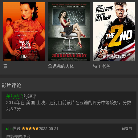
HD
更新至第16集
意
詹妮弗的肉体
特工老爸
影片评论
美的统治
的短评
2014年在
美国
上映，还行目前该片在豆瓣的评分中等较好，分数
为3.7分
shu
看过
2022-09-21
16
有用
电影美的统治