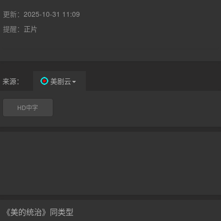
省。其生活的梦想：他娶了一个漂亮的体育教练，他有一个好朋
友，他是网络在许多体育活动（打猎、钓鱼、滑雪、曲棍球、高尔
更新：
2025-10-31 11:09
夫球）。似乎没有什么能达到他的生活完全光滑的平面。在多伦多
提醒：
正片
旅行的机会，然而，卢克开始与另一个女人。他再一次则是在魁北
克的通道。当卢克爱上他的新征服的，他的妻子，谁有心理健康问
题，在考虑自杀。
来源：
美剧云
HD中字
《美的统治》同类型