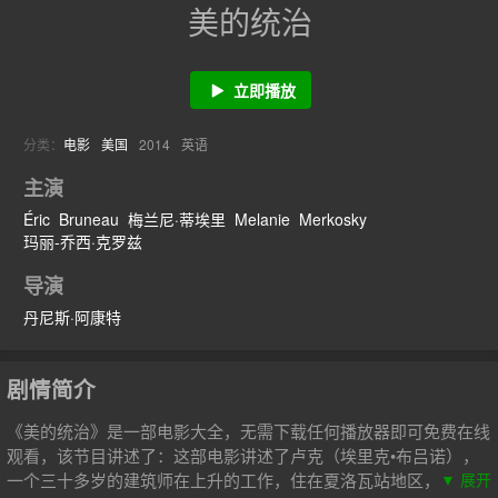
美的统治
立即播放
分类：
电影
美国
2014
英语
主演
Éric
Bruneau
梅兰尼·蒂埃里
Melanie
Merkosky
玛丽-乔西·克罗兹
导演
丹尼斯·阿康特
剧情简介
《美的统治》是一部电影大全，无需下载任何播放器即可免费在线
观看，该节目讲述了：这部电影讲述了卢克（埃里克•布吕诺），
一个三十多岁的建筑师在上升的工作，住在夏洛瓦站地区，魁北克
▼ 展开