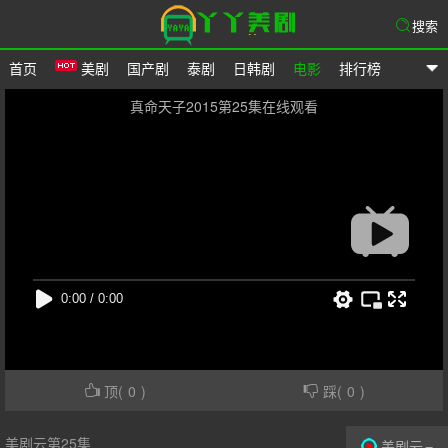
搜索
首页
美剧
国产剧
泰剧
日韩剧
电影
排行榜
爱美剧网
真命天子2015第25集在线观看
顶(
0
)
踩(
0
)
美剧云第25集
美剧云