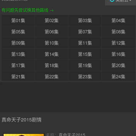
有问题先尝试换其他路线 →
第01集
第02集
第03集
第04集
第05集
第06集
第07集
第08集
第09集
第10集
第11集
第12集
第13集
第14集
第15集
第16集
第17集
第18集
第19集
第20集
第21集
第22集
第23集
第24集
第25集
第26集
第27集
第28集
第29集
第30集
第31集
第32集
第33集
第34集
第35集
第36集
真命天子2015剧情
第37集
第38集
第39集
第40集
第41集
第42集
第43集
第44集
名称：
真命天子2015