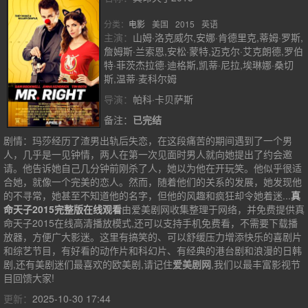
第45集
第46集
第47集
第48集
分类：
电影
美国
2015
英语
主演：
山姆·洛克威尔,安娜·肯德里克,蒂姆·罗斯,
第49集
第50集
第51集
第52集
詹姆斯·兰索恩,安松·蒙特,迈克尔·艾克朗德,罗伯
特·菲茨杰拉德·迪格斯,凯蒂·尼拉,埃琳娜·桑切
第53集
第54集
第55集
第56集
斯,温蒂·麦科尔姆
第57集
第58集
第59集
第60集
导演：
帕科·卡贝萨斯
第61集
第62集
第63集
第64集
备注：
已完结
剧情：
玛莎经历了渣男出轨后失恋，在这段痛苦的期间遇到了一个男
第65集
人，几乎是一见钟情，两人在第一次见面时男人就向她提出了约会邀
请。他告诉她自己几分钟前刚杀了人，她以为他在开玩笑。他似乎很适
合她，就像一个完美的恋人。然而，随着他们的关系的发展，她发现他
的不寻常，她甚至不知道他的名字，但他的风趣和疯狂却令她着迷...
真
命天子2015完整版在线观看
由爱美剧网收集整理于网络，并免费提供
真
命天子2015
在线高清播放模式,还可以支持手机免费看，不需要下载播
放器，方便广大影迷。这里有搞笑的、可以舒缓压力增添快乐的喜剧片
和综艺节目，有好看的动作片和科幻片、有经典的港台剧和浪漫的日韩
剧,还有美剧迷们最喜欢的欧美剧,请记住
爱美剧网
,我们以最丰富影视节
目回馈大家!
更新：
2025-10-30 17:44