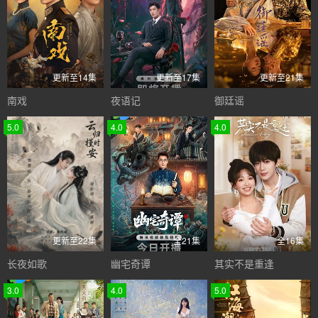
更新至14集
更新至17集
更新至21集
南戏
夜语记
御廷谣
5.0
4.0
4.0
更新至22集
全21集
全16集
长夜如歌
幽宅奇谭
其实不是重逢
3.0
4.0
5.0