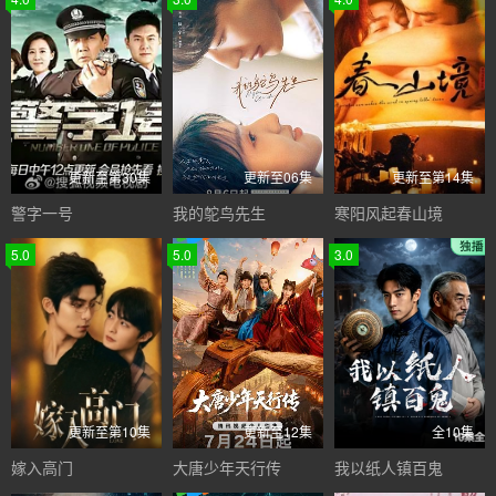
更新至第30集
更新至06集
更新至第14集
警字一号
我的鸵鸟先生
寒阳风起春山境
5.0
5.0
3.0
更新至第10集
更新至12集
全10集
嫁入高门
大唐少年天行传
我以纸人镇百鬼