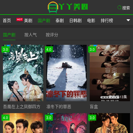
搜索
首页
美剧
国产剧
泰剧
日韩剧
电影
排行榜
爱美剧网
国产剧
按人气
按评分
3.0
4.0
3.0
更新至08集
全26集
更新至13集
吾凰在上之凤御四方
凛冬下的罪恶
盲盒
4.0
3.0
3.0