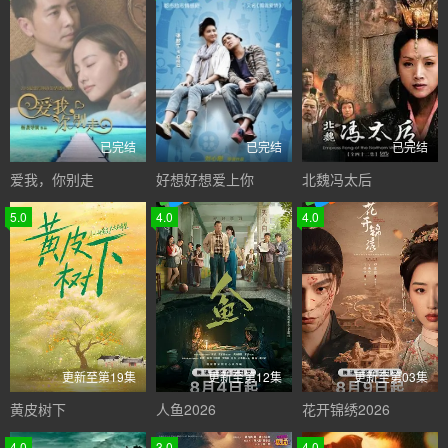
已完结
已完结
已完结
爱我，你别走
好想好想爱上你
北魏冯太后
5.0
4.0
4.0
更新至第19集
更新至第12集
更新至第03集
黄皮树下
人鱼2026
花开锦绣2026
4.0
3.0
4.0