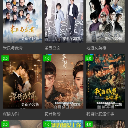
更新至17集
更新至28集
更新至30集
米良与麦青
第五立面
地道女英雄
3.0
4.0
5.0
更新至06集
更新至03集
更新至22集
深情为饵
花开锦绣
我当卧底这件事
3.0
4.0
4.0