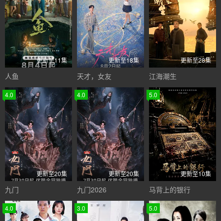
更新至11集
更新至18集
更新至28集
人鱼
天才，女友
江海潮生
4.0
4.0
5.0
更新至20集
更新至20集
更新至10集
九门
九门2026
马背上的银行
4.0
3.0
5.0