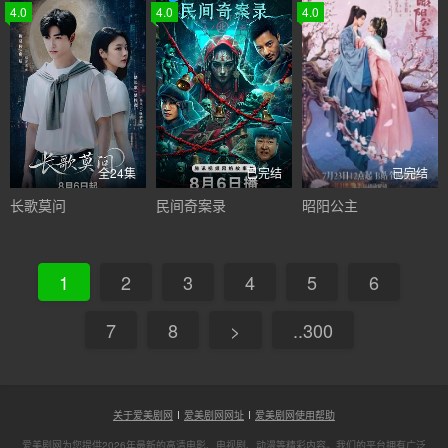
4.0
4.0
4.0
全24集
已完结
已完结
长歌莫问
民间奇案录
昭阳公主
1
2
3
4
5
6
7
8
>
..300
关于爱美剧网
爱美剧网网址
爱美剧网使用帮助
爱美剧网为您提供2026年最新的高清电影、电视剧、动漫等精彩内容。我们的平台拥有广泛