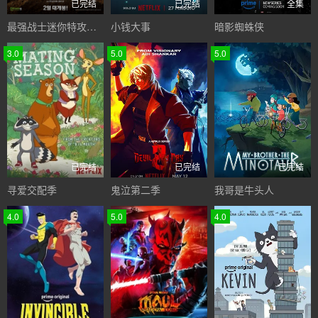
已完结
已完结
全集
最强战士迷你特攻队：英雄的诞生
小钱大事
暗影蜘蛛侠
3.0
5.0
5.0
已完结
已完结
已完结
寻爱交配季
鬼泣第二季
我哥是牛头人
4.0
5.0
4.0