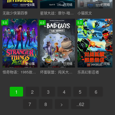
全8集
已完结
已完结
无敌少侠第四季
星球大战：摩尔-暗影之王
小猫凯文
5.0
4.0
5.0
全10集
已完结
已完结
怪奇物语：1985故事集
坏蛋联盟：闯关大行动第二季
乐高幻影忍者
1
2
3
4
5
6
7
8
>
..62