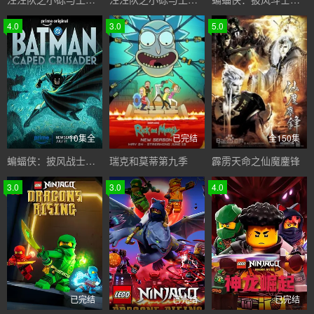
4.0
3.0
5.0
10集全
已完结
全150集
蝙蝠侠：披风战士第二季
瑞克和莫蒂第九季
霹雳天命之仙魔鏖锋
3.0
3.0
4.0
已完结
已完结
已完结