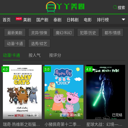
搜索
首页
美剧
国产剧
泰剧
日韩剧
电影
排行榜
爱美剧网
最新美剧
灵异/惊悚
魔幻/科幻
犯罪/历史
都市/情感
动漫/卡通
选秀/综艺
动漫/卡通
按人气
按评分
4.0
3.0
4.0
6集全
更新至第05集
已完结
瑞奇·热维斯之街猫一族
小猪佩奇第十二季国语
星球大战：幻境—第九个绝地武士