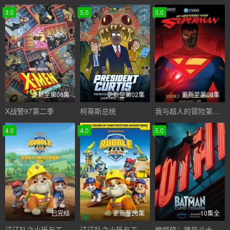
3.0
5.0
5.0
更新至第08集
更新至第02集
更新至第08集
X战警97第二季
柯蒂斯总统
我与超人的冒险第三季
4.0
4.0
5.0
已完结
更新至26集
10集全
汪汪队之小砾与工程家族第三季国语
汪汪队之小砾与工程家族第三季
蝙蝠侠：披风斗士第一季