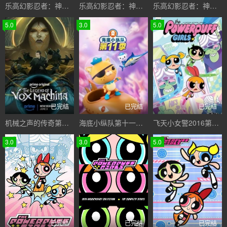
乐高幻影忍者：神龙崛起
乐高幻影忍者：神龙崛起第二季
乐高幻影忍者：神龙崛起第三季
5.0
3.0
5.0
已完结
已完结
已完结
机械之声的传奇第四季
海底小纵队第十一季国语
飞天小女警2016第一季
3.0
3.0
5.0
已完结
已完结
已完结