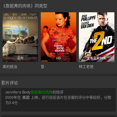
《詹妮弗的肉体》同类型
正片
HD
更新至第16集
美的统治
意
特工老爸
影片评论
Jennifer's Body
詹妮弗的肉体
的短评
2009年在
美国
上映，还行目前该片在豆瓣的评分中等较好，分数
为3.4分