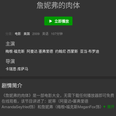
詹妮弗的肉体
立即播放
分类：
电影
美国
2009
英语
107分钟
主演
梅根·福克斯
阿曼达·塞弗里德
约翰尼·西蒙斯
亚当·布罗迪
导演
卡瑞恩·库萨马
剧情简介
《詹妮弗的肉体》是一部电影大全，无需下载任何播放器即可免费
在线观看，该节目讲述了：妮蒂（阿曼达•塞弗里德
AmandaSeyfried饰）和詹妮弗（梅根•福克斯MeganFox饰）是从
▼ 展开
小一起长大的好朋友，妮蒂其貌不扬，对朋友马首是瞻；詹妮弗是