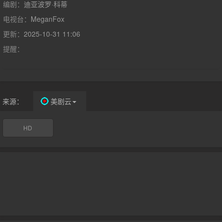
学校啦啦队队长，风光无限，追求者众，她们共同生活在偏僻的魔
编剧：
迪亚波罗·科蒂
鬼壶小镇。某晚，一支名为LowShoulder的摇滚乐队来到小镇唯一
电视台：
MeganFox
一间酒吧MelodyLane演出，詹妮弗拉着好友一同前往。演出伊
更新：
2025-10-31 11:06
始，酒吧即发生严重火灾。妮蒂侥幸逃生，却眼睁睁看着已经吓傻
的詹妮弗被乐队成员拉进汽车，绝尘而去。当晚，浑身是血的詹妮
提醒：
弗出现在妮蒂的家中，从这天起她的脾气变得张扬怪异。她开始诱
惑校内的男生，并将他们杀害、吃掉。小镇人民尚未从大火的悲剧
中解脱出来，又被接二连三的凶杀案给击倒。倍感疑惑的妮蒂慢慢
知道了大火之夜发生在詹妮弗身上的一切……
来源：
美剧云
HD