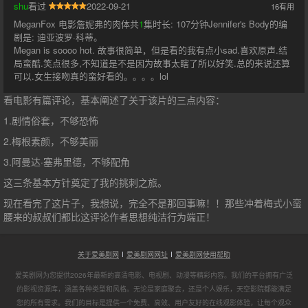
shu
看过
2022-09-21
16
有用
MeganFox 电影詹妮弗的肉体共
1
集时长: 107分钟Jennifer's Body的编
剧是: 迪亚波罗·科蒂。
Megan is soooo hot. 故事很简单，但是看的我有点小sad.喜欢原声.结
局蛮酷.笑点很多,不知道是不是因为故事太瞎了所以好笑.总的来说还算
可以.女生接吻真的蛮好看的。。。。lol
看电影有篇评论，基本阐述了关于该片的三点内容：
1.剧情俗套，不够恐怖
2.梅根素颜，不够美丽
3.阿曼达·塞弗里德，不够配角
这三条基本方针奠定了我的挑刺之旅。
现在看完了这片子，我想说，完全不是那回事嘛！！那些冲着梅式小蛮
腰来的叔叔们都比这评论作者思想纯洁行为端正！
关于爱美剧网
爱美剧网网址
爱美剧网使用帮助
爱美剧网为您提供2026年最新的高清电影、电视剧、动漫等精彩内容。我们的平台拥有广泛
的影视资源库，涵盖各种类型和风格。无论是家庭聚会，还是个人娱乐，天空影院都能满足
您的所有需求。我们的目标是提供一个免费、高效、用户友好的在线观影体验，让每个观众