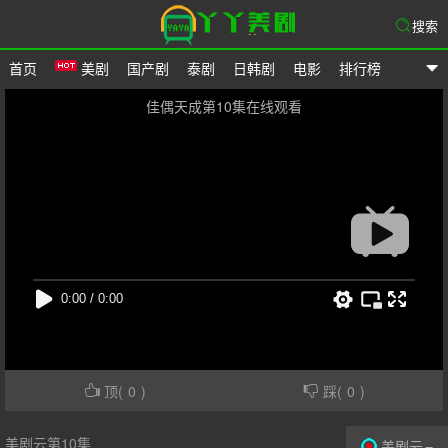
搜索
首页
美剧
国产剧
泰剧
日韩剧
电影
排行榜
爱美剧网
佳偶天成第10集在线观看
顶(
0
)
踩(
0
)
美剧云第10集
美剧云