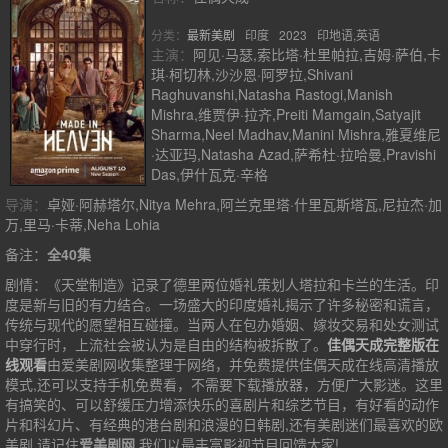
分类：
最新美剧
印度
2023
印地语,英语
主演：
阿见·马瑟,索比塔·杜里帕拉,吉姆·萨伯,卡
琪·柯切林,沙沙恩·阿罗拉,Shivani
Raghuvanshi,Natasha Rastogi,Manish
Mishra,维贾伊·拉齐,Preiti Mamgain,Satyajit
Sharma,Neel Madhav,Manini Mishra,雅夏维尼
·达亚玛,Natasha Azad,萨希杜·拉哈曼,Pravishi
Das,伊什瓦克·辛格
导演：
卓娅·阿赫塔尔,Nitya Mehra,阿兰克里塔·什里瓦斯塔瓦,尼拉杰·加
万,里马·卡蒂,Neha Lohia
备注：
全40集
剧情：
《天堂制造》记录了德里两位婚礼策划人塔拉和卡兰的生活。印
度是新与旧的有力结合。一场盛大的印度婚礼揭示了许多秘密和谎言，
传统与现代的愿望相互碰撞。当两人在包办婚姻、嫁妆交易和处女测试
中穿行时，上流社会被认为是自由的结构被拆散了。
佳偶天成完整版在
线观看
由爱美剧网收集整理于网络，并免费提供
佳偶天成
在线高清播放
模式,还可以支持手机免费看，不需要下载播放器，方便广大影迷。这里
有搞笑的、可以舒缓压力增添快乐的喜剧片和综艺节目，有好看的动作
片和科幻片、有经典的港台剧和浪漫的日韩剧,还有美剧迷们最喜欢的欧
美剧,请记住
爱美剧网
,我们以最丰富影视节目回馈大家!