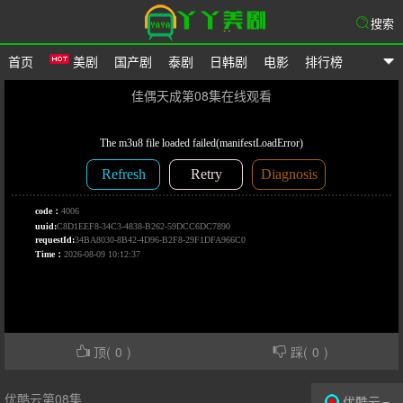
搜索
首页
美剧
国产剧
泰剧
日韩剧
电影
排行榜
爱美剧网
佳偶天成第08集在线观看
顶(
0
)
踩(
0
)
优酷云第08集
优酷云