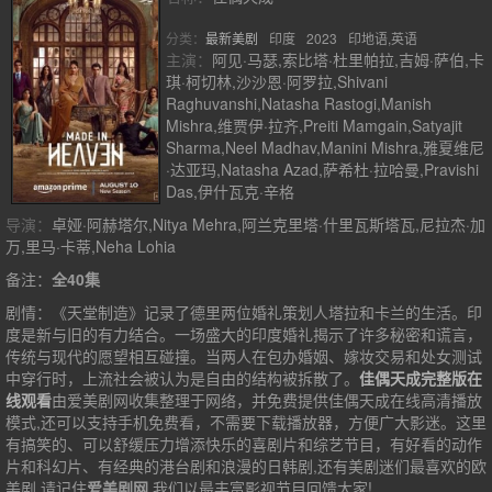
分类：
最新美剧
印度
2023
印地语,英语
主演：
阿见·马瑟,索比塔·杜里帕拉,吉姆·萨伯,卡
琪·柯切林,沙沙恩·阿罗拉,Shivani
Raghuvanshi,Natasha Rastogi,Manish
Mishra,维贾伊·拉齐,Preiti Mamgain,Satyajit
Sharma,Neel Madhav,Manini Mishra,雅夏维尼
·达亚玛,Natasha Azad,萨希杜·拉哈曼,Pravishi
Das,伊什瓦克·辛格
导演：
卓娅·阿赫塔尔,Nitya Mehra,阿兰克里塔·什里瓦斯塔瓦,尼拉杰·加
万,里马·卡蒂,Neha Lohia
备注：
全40集
剧情：
《天堂制造》记录了德里两位婚礼策划人塔拉和卡兰的生活。印
度是新与旧的有力结合。一场盛大的印度婚礼揭示了许多秘密和谎言，
传统与现代的愿望相互碰撞。当两人在包办婚姻、嫁妆交易和处女测试
中穿行时，上流社会被认为是自由的结构被拆散了。
佳偶天成完整版在
线观看
由爱美剧网收集整理于网络，并免费提供
佳偶天成
在线高清播放
模式,还可以支持手机免费看，不需要下载播放器，方便广大影迷。这里
有搞笑的、可以舒缓压力增添快乐的喜剧片和综艺节目，有好看的动作
片和科幻片、有经典的港台剧和浪漫的日韩剧,还有美剧迷们最喜欢的欧
美剧,请记住
爱美剧网
,我们以最丰富影视节目回馈大家!