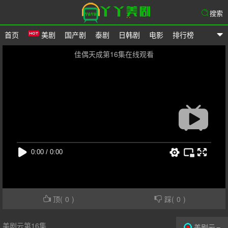
搜索
首页
美剧
国产剧
泰剧
日韩剧
电影
排行榜
爱美剧网
佳偶天成第16集在线观看
顶(
0
)
踩(
0
)
美剧云第16集
美剧云