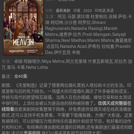
分类：
最新美剧
印度
2023
印地语,英语
主演：
阿见·马瑟,索比塔·杜里帕拉,吉姆·萨伯,卡
琪·柯切林,沙沙恩·阿罗拉,Shivani
Raghuvanshi,Natasha Rastogi,Manish
Mishra,维贾伊·拉齐,Preiti Mamgain,Satyajit
Sharma,Neel Madhav,Manini Mishra,雅夏维尼
·达亚玛,Natasha Azad,萨希杜·拉哈曼,Pravishi
Das,伊什瓦克·辛格
导演：
卓娅·阿赫塔尔,Nitya Mehra,阿兰克里塔·什里瓦斯塔瓦,尼拉杰·加
万,里马·卡蒂,Neha Lohia
备注：
全40集
剧情：
《天堂制造》记录了德里两位婚礼策划人塔拉和卡兰的生活。印
度是新与旧的有力结合。一场盛大的印度婚礼揭示了许多秘密和谎言，
传统与现代的愿望相互碰撞。当两人在包办婚姻、嫁妆交易和处女测试
中穿行时，上流社会被认为是自由的结构被拆散了。
佳偶天成完整版在
线观看
由爱美剧网收集整理于网络，并免费提供
佳偶天成
在线高清播放
模式,还可以支持手机免费看，不需要下载播放器，方便广大影迷。这里
有搞笑的、可以舒缓压力增添快乐的喜剧片和综艺节目，有好看的动作
片和科幻片、有经典的港台剧和浪漫的日韩剧,还有美剧迷们最喜欢的欧
美剧,请记住
爱美剧网
,我们以最丰富影视节目回馈大家!