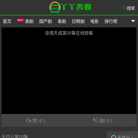
搜索
首页
美剧
国产剧
泰剧
日韩剧
电影
排行榜
爱美剧网
佳偶天成第20集在线观看
顶(
0
)
踩(
0
)
无尽云第20集
无尽云