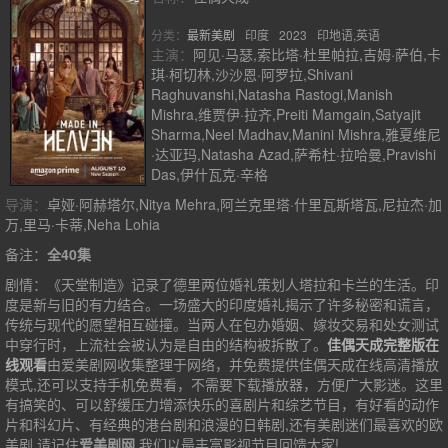
分类：
最新美剧
印度
2023
印地语,英语
主演：
阿见·马瑟,索比塔·杜里帕拉,吉姆·萨伯,卡
琪·柯切林,沙沙恩·阿罗拉,Shivani
Raghuvanshi,Natasha Rastogi,Manish
Mishra,维贾伊·拉齐,Preiti Mamgain,Satyajit
Sharma,Neel Madhav,Manini Mishra,雅夏维尼
·达亚玛,Natasha Azad,萨希杜·拉哈曼,Pravishi
Das,伊什瓦克·辛格
导演：
卓娅·阿赫塔尔,Nitya Mehra,阿兰克里塔·什里瓦斯塔瓦,尼拉杰·加
万,里马·卡蒂,Neha Lohia
备注：
全40集
剧情：
《天堂制造》记录了德里两位婚礼策划人塔拉和卡兰的生活。印
度是新与旧的有力结合。一场盛大的印度婚礼揭示了许多秘密和谎言，
传统与现代的愿望相互碰撞。当两人在包办婚姻、嫁妆交易和处女测试
中穿行时，上流社会被认为是自由的结构被拆散了。
佳偶天成完整版在
线观看
由爱美剧网收集整理于网络，并免费提供
佳偶天成
在线高清播放
模式,还可以支持手机免费看，不需要下载播放器，方便广大影迷。这里
有搞笑的、可以舒缓压力增添快乐的喜剧片和综艺节目，有好看的动作
片和科幻片、有经典的港台剧和浪漫的日韩剧,还有美剧迷们最喜欢的欧
美剧,请记住
爱美剧网
,我们以最丰富影视节目回馈大家!