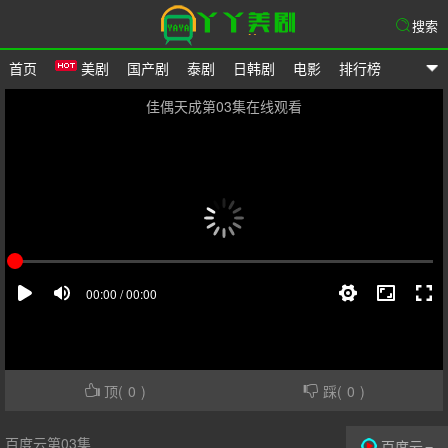
搜索
首页
美剧
国产剧
泰剧
日韩剧
电影
排行榜
爱美剧网
佳偶天成第03集在线观看
顶(
0
)
踩(
0
)
百度云第03集
百度云