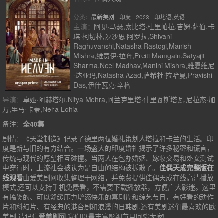
分类：
最新美剧
印度
2023
印地语,英语
主演：
阿见·马瑟,索比塔·杜里帕拉,吉姆·萨伯,卡
琪·柯切林,沙沙恩·阿罗拉,Shivani
Raghuvanshi,Natasha Rastogi,Manish
Mishra,维贾伊·拉齐,Preiti Mamgain,Satyajit
Sharma,Neel Madhav,Manini Mishra,雅夏维尼
·达亚玛,Natasha Azad,萨希杜·拉哈曼,Pravishi
Das,伊什瓦克·辛格
导演：
卓娅·阿赫塔尔,Nitya Mehra,阿兰克里塔·什里瓦斯塔瓦,尼拉杰·加
万,里马·卡蒂,Neha Lohia
备注：
全40集
剧情：
《天堂制造》记录了德里两位婚礼策划人塔拉和卡兰的生活。印
度是新与旧的有力结合。一场盛大的印度婚礼揭示了许多秘密和谎言，
传统与现代的愿望相互碰撞。当两人在包办婚姻、嫁妆交易和处女测试
中穿行时，上流社会被认为是自由的结构被拆散了。
佳偶天成完整版在
线观看
由爱美剧网收集整理于网络，并免费提供
佳偶天成
在线高清播放
模式,还可以支持手机免费看，不需要下载播放器，方便广大影迷。这里
有搞笑的、可以舒缓压力增添快乐的喜剧片和综艺节目，有好看的动作
片和科幻片、有经典的港台剧和浪漫的日韩剧,还有美剧迷们最喜欢的欧
美剧,请记住
爱美剧网
,我们以最丰富影视节目回馈大家!