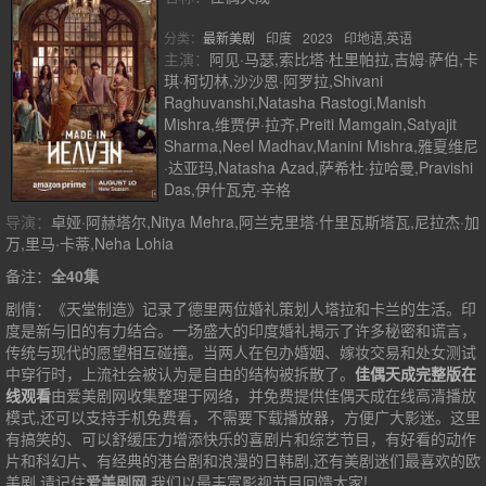
分类：
最新美剧
印度
2023
印地语,英语
主演：
阿见·马瑟,索比塔·杜里帕拉,吉姆·萨伯,卡
琪·柯切林,沙沙恩·阿罗拉,Shivani
Raghuvanshi,Natasha Rastogi,Manish
Mishra,维贾伊·拉齐,Preiti Mamgain,Satyajit
Sharma,Neel Madhav,Manini Mishra,雅夏维尼
·达亚玛,Natasha Azad,萨希杜·拉哈曼,Pravishi
Das,伊什瓦克·辛格
导演：
卓娅·阿赫塔尔,Nitya Mehra,阿兰克里塔·什里瓦斯塔瓦,尼拉杰·加
万,里马·卡蒂,Neha Lohia
备注：
全40集
剧情：
《天堂制造》记录了德里两位婚礼策划人塔拉和卡兰的生活。印
度是新与旧的有力结合。一场盛大的印度婚礼揭示了许多秘密和谎言，
传统与现代的愿望相互碰撞。当两人在包办婚姻、嫁妆交易和处女测试
中穿行时，上流社会被认为是自由的结构被拆散了。
佳偶天成完整版在
线观看
由爱美剧网收集整理于网络，并免费提供
佳偶天成
在线高清播放
模式,还可以支持手机免费看，不需要下载播放器，方便广大影迷。这里
有搞笑的、可以舒缓压力增添快乐的喜剧片和综艺节目，有好看的动作
片和科幻片、有经典的港台剧和浪漫的日韩剧,还有美剧迷们最喜欢的欧
美剧,请记住
爱美剧网
,我们以最丰富影视节目回馈大家!