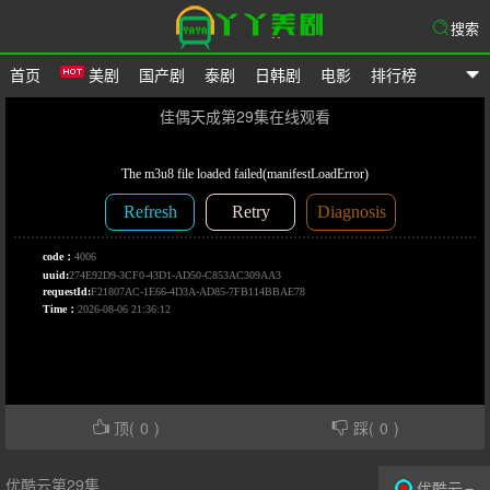
搜索
首页
美剧
国产剧
泰剧
日韩剧
电影
排行榜
爱美剧网
佳偶天成第29集在线观看
顶(
0
)
踩(
0
)
优酷云第29集
优酷云