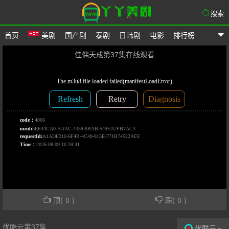
搜索
首页
美剧
国产剧
泰剧
日韩剧
电影
排行榜
爱美剧网
佳偶天成第37集在线观看
顶(
0
)
踩(
0
)
优酷云第37集
优酷云