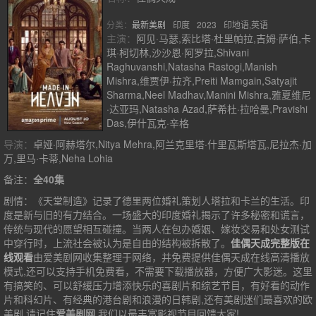
分类：
最新美剧
印度
2023
印地语,英语
主演：
阿见·马瑟,索比塔·杜里帕拉,吉姆·萨伯,卡
琪·柯切林,沙沙恩·阿罗拉,Shivani
Raghuvanshi,Natasha Rastogi,Manish
Mishra,维贾伊·拉齐,Preiti Mamgain,Satyajit
Sharma,Neel Madhav,Manini Mishra,雅夏维尼
·达亚玛,Natasha Azad,萨希杜·拉哈曼,Pravishi
Das,伊什瓦克·辛格
导演：
卓娅·阿赫塔尔,Nitya Mehra,阿兰克里塔·什里瓦斯塔瓦,尼拉杰·加
万,里马·卡蒂,Neha Lohia
备注：
全40集
剧情：
《天堂制造》记录了德里两位婚礼策划人塔拉和卡兰的生活。印
度是新与旧的有力结合。一场盛大的印度婚礼揭示了许多秘密和谎言，
传统与现代的愿望相互碰撞。当两人在包办婚姻、嫁妆交易和处女测试
中穿行时，上流社会被认为是自由的结构被拆散了。
佳偶天成完整版在
线观看
由爱美剧网收集整理于网络，并免费提供
佳偶天成
在线高清播放
模式,还可以支持手机免费看，不需要下载播放器，方便广大影迷。这里
有搞笑的、可以舒缓压力增添快乐的喜剧片和综艺节目，有好看的动作
片和科幻片、有经典的港台剧和浪漫的日韩剧,还有美剧迷们最喜欢的欧
美剧,请记住
爱美剧网
,我们以最丰富影视节目回馈大家!