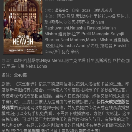
分类：
最新美剧
印度
2023
印地语,英语
主演：
阿见·马瑟,索比塔·杜里帕拉,吉姆·萨伯,卡
琪·柯切林,沙沙恩·阿罗拉,Shivani
Raghuvanshi,Natasha Rastogi,Manish
Mishra,维贾伊·拉齐,Preiti Mamgain,Satyajit
Sharma,Neel Madhav,Manini Mishra,雅夏维尼
·达亚玛,Natasha Azad,萨希杜·拉哈曼,Pravishi
Das,伊什瓦克·辛格
导演：
卓娅·阿赫塔尔,Nitya Mehra,阿兰克里塔·什里瓦斯塔瓦,尼拉杰·加
万,里马·卡蒂,Neha Lohia
备注：
全40集
剧情：
《天堂制造》记录了德里两位婚礼策划人塔拉和卡兰的生活。印
度是新与旧的有力结合。一场盛大的印度婚礼揭示了许多秘密和谎言，
传统与现代的愿望相互碰撞。当两人在包办婚姻、嫁妆交易和处女测试
中穿行时，上流社会被认为是自由的结构被拆散了。
佳偶天成完整版在
线观看
由爱美剧网收集整理于网络，并免费提供
佳偶天成
在线高清播放
模式,还可以支持手机免费看，不需要下载播放器，方便广大影迷。这里
有搞笑的、可以舒缓压力增添快乐的喜剧片和综艺节目，有好看的动作
片和科幻片、有经典的港台剧和浪漫的日韩剧,还有美剧迷们最喜欢的欧
美剧,请记住
爱美剧网
,我们以最丰富影视节目回馈大家!