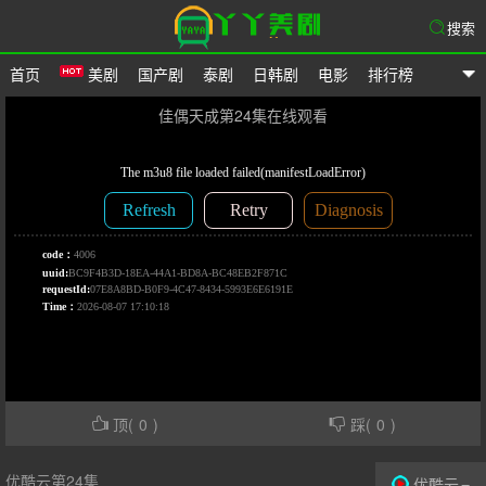
搜索
首页
美剧
国产剧
泰剧
日韩剧
电影
排行榜
爱美剧网
佳偶天成第24集在线观看
顶(
0
)
踩(
0
)
优酷云第24集
优酷云