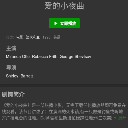
爱的小夜曲
立即播放
分类：
电影
澳大利亚
1996
英语
主演
Miranda Otto
Rebecca Frith
George Shevtsov
导演
Shirley
Barrett
剧情简介
《爱的小夜曲》是一部热播电影，无需下载任何播放器即可免费在
线观看，该节目讲述了：在澳洲的死水镇,有一只做是钓鱼或听地
方广播电台的驻地。DJ肯雪布里斯班忙碌跑驻地;他三次离婚,居家
▼ 展开
男人。但两个隔壁姐妹都爱他:笨拙却有味道的男人。爱在激情与