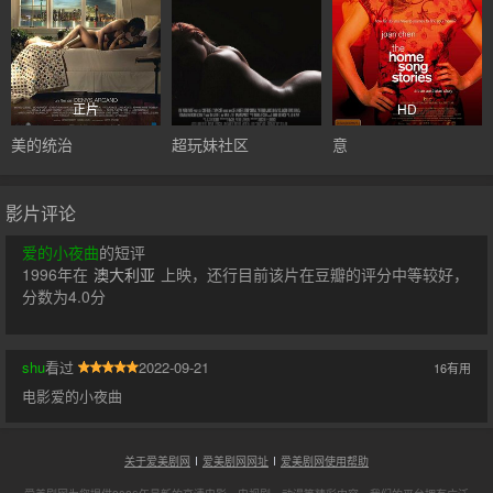
正片
HD
美的统治
超玩妹社区
意
影片评论
爱的小夜曲
的短评
1996年在
澳大利亚
上映，还行目前该片在豆瓣的评分中等较好，
分数为4.0分
shu
看过
2022-09-21
16
有用
电影爱的小夜曲
关于爱美剧网
爱美剧网网址
爱美剧网使用帮助