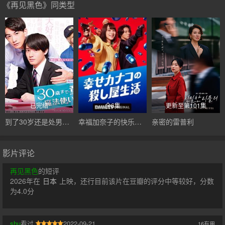
《再见黑色》同类型
已完结
全6集
更新至第101集
到了30岁还是处男，似乎会变成魔法师
幸福加奈子的快乐杀手生活
亲密的雷普利
影片评论
再见黑色
的短评
2026年在
日本
上映，还行目前该片在豆瓣的评分中等较好，分数
为4.0分
shu
看过
2022-09-21
16
有用