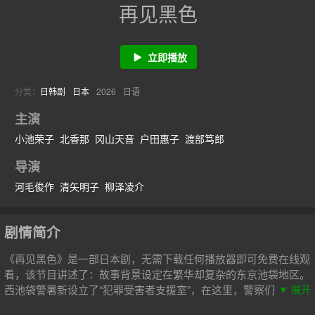
再见黑色
立即播放
分类：
日韩剧
日本
2026
日语
主演
小池荣子
北香那
冈山天音
户田惠子
渡部笃郎
导演
河毛俊作
清矢明子
柳泽凌介
剧情简介
《再见黑色》是一部日本剧，无需下载任何播放器即可免费在线观
看，该节目讲述了：故事背景设定在繁华却复杂的东京池袋地区。
西池袋警署新设立了“犯罪受害者支援室”，在这里，警察们将贴身
▼ 展开
陪伴遭遇各类案件的受害者及遗属，协助他们重新积极面对生活。