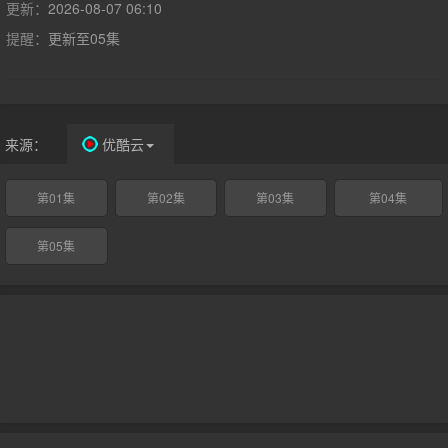
黑木夏海（小池荣子饰）是一个能够平等且设身处地陪伴受害者的
更新：
2026-08-07 06:10
前刑警，心理学家白石绘梨子（北香那饰）作为派遣支援员加入，
提醒：
更新至05集
她虽有专业知识却不擅长与人沟通。这两个性格截然相反、内心却
各自怀有创伤的边缘人组成搭档，在没有标准答案的部门里互相扶
持，共同面对受害者们的痛苦。
来源：
优酷云
第01集
第02集
第03集
第04集
第05集