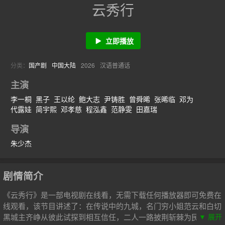
云秀行
立即播放
分类：
国产剧
中国大陆
2026
汉语普通话
主演
李一桐
黑子
王以纶
鲍大志
尹铸胜
曾舜晞
张晞临
邓为
代露娃
简宇熙
邓孝慈
程泓鑫
范静雯
田嘉瑞
导演
朱少杰
剧情简介
《云秀行》是一部电视剧在线看，无需下载任何播放器即可免费在
线观看，该节目讲述了：在传说中的九城，名门穷小姐范云和白切
黑城主齐峥从彼此试探到相互信任，二人一路披荆斩棘为民谋利，
▼ 展开