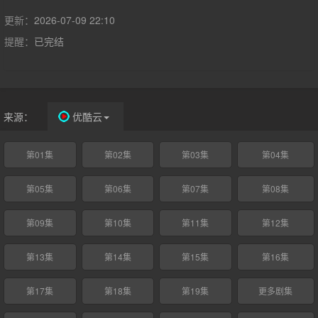
最终收获友谊与爱情；范云也助齐峥平天下破陈规，解决九城危
机，携手为民打造繁荣九城。
更新：
2026-07-09 22:10
提醒：
已完结
来源：
优酷云
第01集
第02集
第03集
第04集
第05集
第06集
第07集
第08集
第09集
第10集
第11集
第12集
第13集
第14集
第15集
第16集
第17集
第18集
第19集
更多剧集