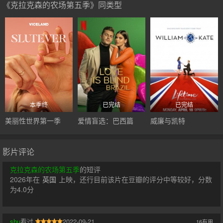
《克拉克森的农场第五季》同类型
本季终
已完结
已完结
美丽性世界第一季
爱情盲选：巴西篇
威廉与凯特
影片评论
克拉克森的农场第五季
的短评
2026年在
英国
上映，还行目前该片在豆瓣的评分中等较好，分数
为4.0分
shu
看过
2022-09-21
16
有用