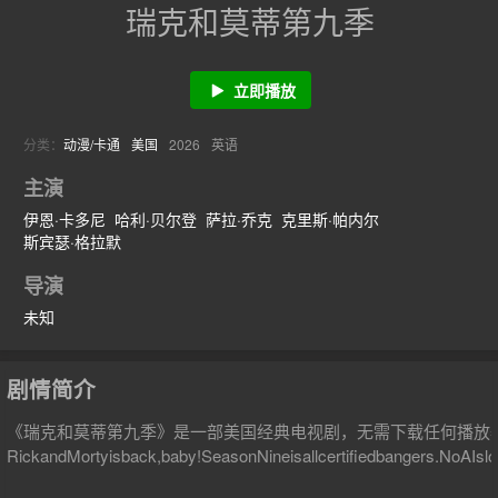
瑞克和莫蒂第九季
立即播放
分类：
动漫/卡通
美国
2026
英语
主演
伊恩·卡多尼
哈利·贝尔登
萨拉·乔克
克里斯·帕内尔
斯宾瑟·格拉默
导演
未知
剧情简介
《瑞克和莫蒂第九季》是一部美国经典电视剧，无需下载任何播放
RickandMortyisback,baby!SeasonNineisallcertifiedbangers.NoAIslo