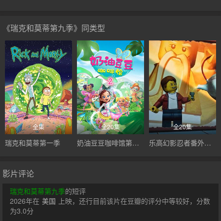
《瑞克和莫蒂第九季》同类型
全集
全20集
全20集
瑞克和莫蒂第一季
奶油豆豆咖啡馆第二季
乐高幻影忍者番外篇：吴大师的茶铺
影片评论
瑞克和莫蒂第九季
的短评
2026年在
美国
上映，还行目前该片在豆瓣的评分中等较好，分数
为3.0分