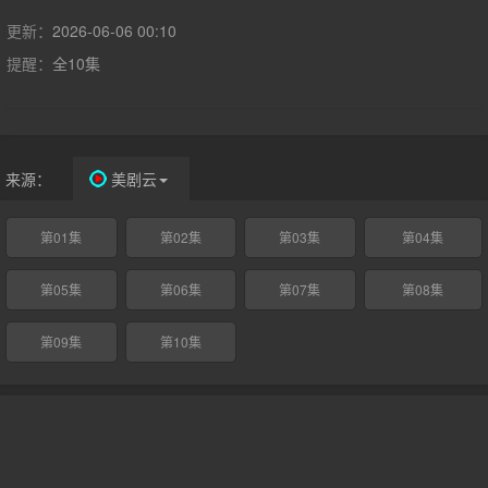
是一名通过社交媒体上微小的信息锁定他人住址及家庭构成、将其
逼入舆论漩涡的“恶女”，沉溺于私刑的快感之中。某日，一位自称
更新：
2026-06-06 00:10
柊的神秘人物发来私信，事态急转直下。
提醒：
全10集
来源：
美剧云
第01集
第02集
第03集
第04集
第05集
第06集
第07集
第08集
第09集
第10集