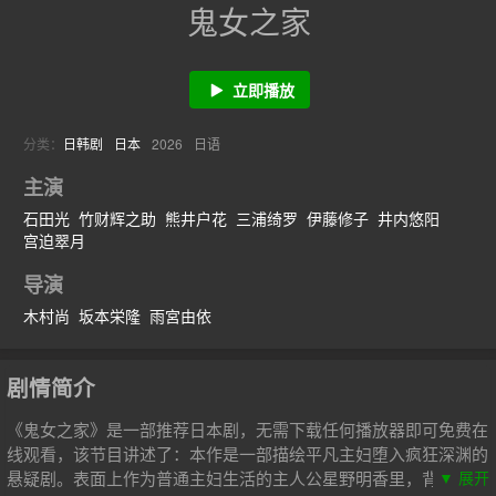
鬼女之家
立即播放
分类：
日韩剧
日本
2026
日语
主演
石田光
竹财辉之助
熊井户花
三浦绮罗
伊藤修子
井内悠阳
宫迫翠月
导演
木村尚
坂本栄隆
雨宮由依
剧情简介
《鬼女之家》是一部推荐日本剧，无需下载任何播放器即可免费在
线观看，该节目讲述了：本作是一部描绘平凡主妇堕入疯狂深渊的
悬疑剧。表面上作为普通主妇生活的主人公星野明香里，背地里却
▼ 展开