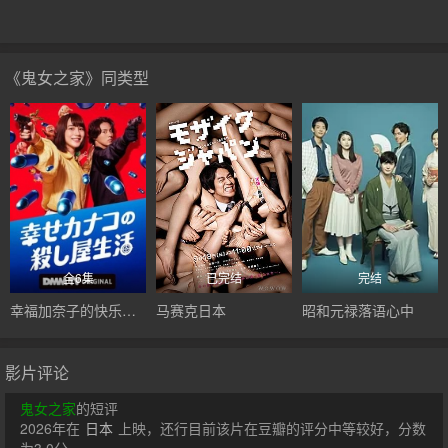
《鬼女之家》同类型
全6集
已完结
完结
幸福加奈子的快乐杀手生活
马赛克日本
昭和元禄落语心中
影片评论
鬼女之家
的短评
2026年在
日本
上映，还行目前该片在豆瓣的评分中等较好，分数