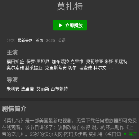
莫扎特
立即播放
分类：
最新美剧
英国
2025
英语
主演
福田知盛
保罗·贝坦尼
加布瑞拉·克里维
奥莉维亚·米娅·贝瑞特
奥尔索雅·赫莱提亚
克里斯蒂安·切尔
理查德·科尔文
罗德里克·希尔
费利克斯·乌夫
西丹特·阿南德
阿黛尔·托德
导演
尤娜·科瓦奇
卡蒂亚·博科尔
罗里·金尼尔
鲁珀特·范西塔特
乔纳森·阿里斯
露西·科乎
保罗·巴泽利
杰西卡·亚历山大
朱利安·法里诺
艾丽斯·西布赖特
休·萨克斯
剧情简介
《莫扎特》是一部美国最新电视剧，无需下载任何播放器即可免费
在线观看，该节目讲述了：该剧改编自彼得·谢弗的经典剧作《上
帝的宠儿》。25岁的沃尔夫冈·阿玛多伊斯·莫扎特（福田知盛饰）
▼ 展开