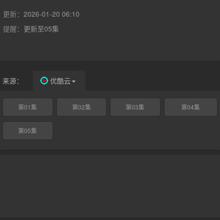
在父亲去世后失去生计，孤身前往维也纳谋生。一次偶然，他与才
华横溢的女歌手康斯坦泽·韦伯（加布瑞拉·克里维饰）结为盟友，
更新：
2026-01-20 06:10
后者凭借人脉将其引荐至宫廷作曲家安东尼奥·萨列里（保罗·贝坦
提醒：
更新至05集
尼饰）的权贵圈层。原本的机遇却逐渐演变为一场天才与野心、艺
术与权力的终极博弈——两人的对立不仅重塑了彼此的人生轨迹，
更在古典音乐史上刻下了一段纠缠半生的传奇宿怨。
来源：
优酷云
第01集
第02集
第03集
第04集
第05集