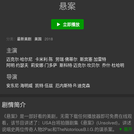
悬案
立即播放
分类：
最新美剧
美国
2018
主演
迈克尔·哈尔尼
卡米利·陈
劳瑞·佛蒂尔
斯宾塞·加雷特
阿明·约瑟夫
莉安娜·门多萨
斯科特·迈克尔·坎贝尔
乔什·杜哈明
艾莎·辛德斯
托雅·卢凯特
斯科特·林克尔
布伦特·塞克斯顿
导演
吉米·辛普森
博基姆·伍德拜因
佩吉·肯尼迪
安东尼·海明威
凯特·伍兹
厄内斯特·R·迪克森
剧情简介
《悬案》是一部好看的美剧，无需下载任何播放器即可免费在线观
看，该节目讲述了：USA台将拍摄剧集《悬案》(Unsolved)，讲述
说唱史两位传奇人物2Pac和TheNotoriousB.I.G.的谋杀案。近日饰
▼ 展开