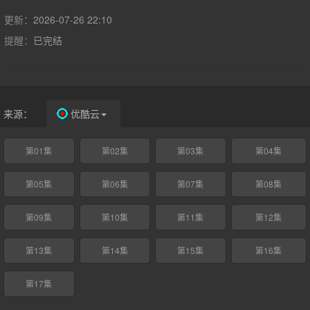
演两人的演员都选出，分别是《冲出康普顿》中就演了2Pac的
MarccRose和新人WavyyJonez。2Pac和TheNotoriousB.I.G.是90
更新：
2026-07-26 22:10
年代美国斗得不可开交的东西岸说唱界的代表人物，先后在1996
提醒：
已完结
和97年被枪杀，至今都仍是悬案。该剧就将讲述这前后的事了，由
大热剧集《美国犯罪故事：公诉辛普森》的AnthonyHemingway执
导并担任制作人，乔什·杜哈明(《变形金刚》)饰演调查该案件的洛
杉矶警署警探GregKading，此人之后也将他的查案所见写成了
书，吉米·辛普森饰另一名警探RussellPoole。
来源：
优酷云
第01集
第02集
第03集
第04集
第05集
第06集
第07集
第08集
第09集
第10集
第11集
第12集
第13集
第14集
第15集
第16集
第17集