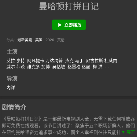
曼哈顿打拼日记
立即播放
分类：
最新美剧
美国
2026
英语
主演
艾拉·亨特
阿凡提卡·万达纳普
杰克·马丁
尼古拉斯·杜威内
威尔·菲茨
维克多·加博
吴恬敏
格雷格·格曼
梅·洪
劳拉·贝尔·邦迪
哈里·理查森
艾戈·乌迪姆
杰·埃利斯
威廉·安格斯
导演
艾米莉亚·苏亚雷斯
斯万米·萨姆派奥
斯特拉·埃弗里特
朱迪·戈德
迈克尔·本杰明·华盛顿
哈德森·博恩
内详
剧情简介
《曼哈顿打拼日记》是一部最新电视剧大全，无需下载任何播放器
即可免费在线观看，该节目讲述了：聚焦于五个职场新鲜人，他们
在纽约曼哈顿奋力追求事业成功，而个人幸福则往往只能排在职业
▼ 展开