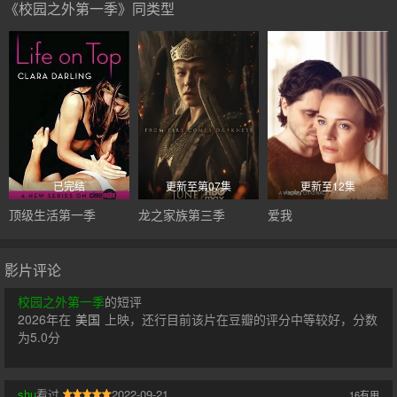
《校园之外第一季》同类型
已完结
更新至第07集
更新至12集
顶级生活第一季
龙之家族第三季
爱我
影片评论
校园之外第一季
的短评
2026年在
美国
上映，还行目前该片在豆瓣的评分中等较好，分数
为5.0分
shu
看过
2022-09-21
16
有用