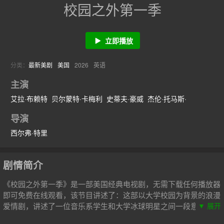
校园之外第一季
立即播放
分类：
最新美剧
美国
2026
英语
主演
艾拉·布赖特
贝尔蒙特·卡梅利
史蒂夫·豪威
杰伦·托马斯·
导演
西尔弗·特里
剧情简介
《校园之外第一季》是一部美国经典电视剧，无需下载任何播放器
即可免费在线观看，该节目讲述了：这部以大学校园为背景的浪漫
爱情剧，讲述了一位音乐系学生和大学冰球明星之间一段意想不到
▼ 展开
的爱情故事，通过深厚的友谊和持久的羁绊，探讨了爱情和成人世