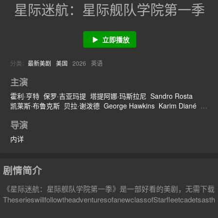
星际迷航：星际舰队学院第一季
立即播放
分类：
最新美剧
美国
2026
英语
主演
霍利·亨特
保罗·吉亚玛提
塔提阿娜·玛斯拉尼
Sandro Rosta
凯莱斯·布鲁克斯
贝拉·谢泼德
George Hawkins
Karim Diané
佐伊·斯坦纳
史蒂芬·科拜尔
罗伯特·皮卡多
导演
内详
剧情简介
《星际迷航：星际舰队学院第一季》是一部好看的美剧，无需下载
TheserieswillfollowtheadventuresofanewclassofStarfleetcadetsast