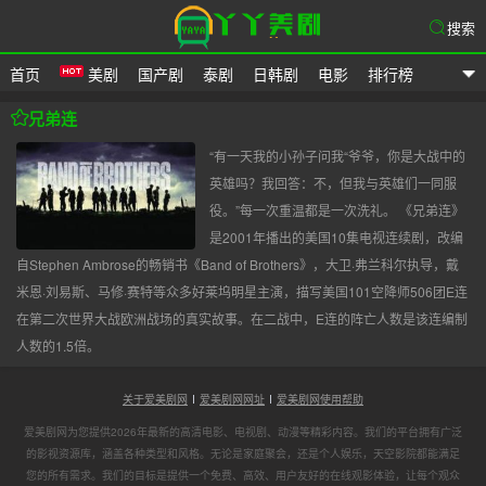
搜索
首页
美剧
国产剧
泰剧
日韩剧
电影
排行榜
爱美剧网
兄弟连
“有一天我的小孙子问我“爷爷，你是大战中的
英雄吗？我回答：不，但我与英雄们一同服
役。”每一次重温都是一次洗礼。 《兄弟连》
是2001年播出的美国10集电视连续剧，改编
自Stephen Ambrose的畅销书《Band of Brothers》，大卫·弗兰科尔执导，戴
米恩·刘易斯、马修·赛特等众多好莱坞明星主演，描写美国101空降师506团E连
在第二次世界大战欧洲战场的真实故事。在二战中，E连的阵亡人数是该连编制
人数的1.5倍。
关于爱美剧网
爱美剧网网址
爱美剧网使用帮助
爱美剧网为您提供2026年最新的高清电影、电视剧、动漫等精彩内容。我们的平台拥有广泛
的影视资源库，涵盖各种类型和风格。无论是家庭聚会，还是个人娱乐，天空影院都能满足
您的所有需求。我们的目标是提供一个免费、高效、用户友好的在线观影体验，让每个观众