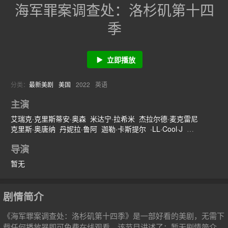
海军罪案调查处：洛杉矶第十四
季
立即播放
分类：
最新美剧
美国
2022
英语
主演
艾瑞克·克里斯蒂安·奥森
米达宁·拉希米
杰拉尔德·麦克雷尼
克里斯·奥唐纳
丹妮拉·鲁阿
迦勒·卡斯提尔
·LL·Cool·J
克里斯蒂·圣约翰
导演
暂无
剧情简介
《海军罪案调查处：洛杉矶第十四季》是一部好看的美剧，无需下
载任何播放器即可免费在线观看，该节目讲述了：暂无剧情简介