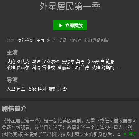
外星居民第一季
立即播放
分类：
魔幻/科幻
美国
2021
英语
46分钟
科幻,悬疑,剧情
主演
艾伦·图代克
琳达·汉密尔顿
曼德尔·莫恩
伊丽莎白·鲍恩
莱维·费赫尔
科瑞·雷诺兹
爱丽丝·韦特兰德
艾维·约斯特
萨拉·波戴斯基
珍娜·拉米亚
加利·法梅尔
Deborah·Finkel
导演
Meredith·Garretson
Kaylayla·Raine
萨拉·汤科
Paul·Almeida
Alex·Barima
Jason·Maybaum
Gracelyn·Awad·Rinke
大卫·道金
香农·科莉
詹妮弗·彭
剧情简介
《外星居民第一季》是一部推荐欧美剧，无需下载任何播放器即可
免费在线观看，该节目讲述了：故事讲述一个迫降的外星人哈利
(图代克饰)在接受了自己科罗拉多小镇医生的新身份后，本带着秘
▼ 展开