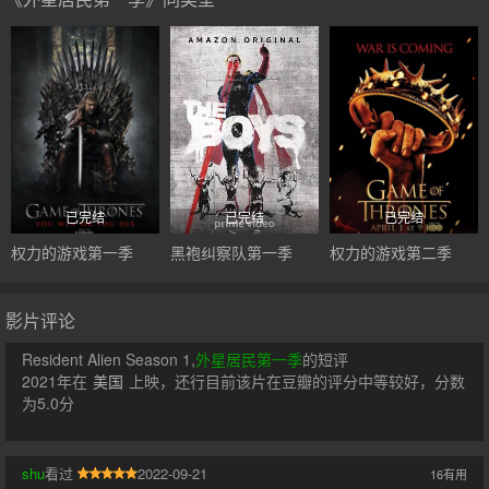
已完结
已完结
已完结
权力的游戏第一季
黑袍纠察队第一季
权力的游戏第二季
影片评论
Resident Alien Season 1,
外星居民第一季
的短评
2021年在
美国
上映，还行目前该片在豆瓣的评分中等较好，分数
为5.0分
shu
看过
2022-09-21
16
有用