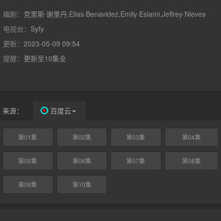
密使命来到地球的他，最终提出了人生中的重大课题：人类值得拯
救吗？以及为什么他们在吃披萨之前要折叠？
编剧：
克里斯·谢里丹,Elias·Benavidez,Emily·Eslami,Jeffrey·Nieves
电视台：
Syfy
更新：
2023-05-09 09:54
提醒：
更新至10集全
来源：
百度云
第01集
第02集
第03集
第04集
第05集
第06集
第07集
第08集
第09集
第10集