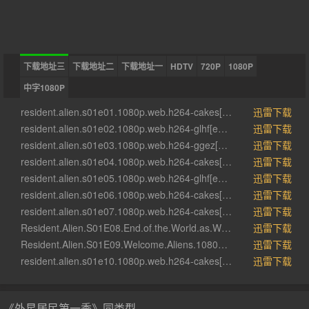
下载地址三
下载地址二
下载地址一
HDTV
720P
1080P
中字1080P
resident.alien.s01e01.1080p.web.h264-cakes[eztv.re].mkv[eztv]
迅雷下载
resident.alien.s01e02.1080p.web.h264-glhf[eztv.re].mkv[eztv]
迅雷下载
resident.alien.s01e03.1080p.web.h264-ggez[eztv.re].mkv[eztv]
迅雷下载
resident.alien.s01e04.1080p.web.h264-cakes[eztv.re].mkv[eztv]
迅雷下载
resident.alien.s01e05.1080p.web.h264-glhf[eztv.re].mkv[eztv]
迅雷下载
resident.alien.s01e06.1080p.web.h264-cakes[eztv.re].mkv[eztv]
迅雷下载
resident.alien.s01e07.1080p.web.h264-cakes[eztv.re].mkv[eztv]
迅雷下载
Resident.Alien.S01E08.End.of.the.World.as.We.Know.It.1080p.AMZN.WEB-DL.DDP5.1.H.264-NTb[eztv.re].mkv[eztv]
迅雷下载
Resident.Alien.S01E09.Welcome.Aliens.1080p.AMZN.WEBRip.DDP5.1.x264-NTb[eztv.re].mkv[eztv]
迅雷下载
resident.alien.s01e10.1080p.web.h264-cakes[eztv.re].mkv[eztv]
迅雷下载
《外星居民第一季》同类型