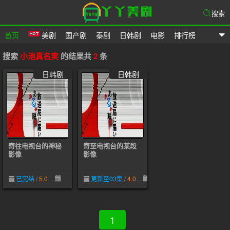
搜索
首页
美剧
国产剧
泰剧
日韩剧
电影
排行榜
爱美剧网
搜索
小池真名実
的结果共
2
条
日韩剧
日韩剧
寄往电视台的神秘
寄至电视台的某段
影像
影像
已完结
/
5.0
05-08
更新至03集
/
4.0
03-20
1