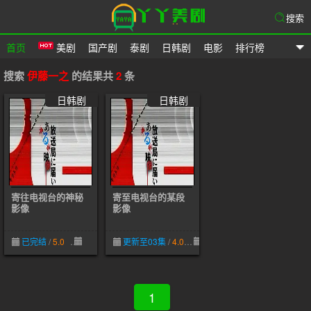
搜索
首页
美剧
国产剧
泰剧
日韩剧
电影
排行榜
爱美剧网
搜索
伊藤一之
的结果共
2
条
日韩剧
日韩剧
寄往电视台的神秘
寄至电视台的某段
影像
影像
已完结
/
5.0
05-08
更新至03集
/
4.0
03-20
1