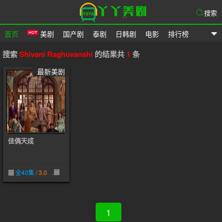
搜索
首页
美剧
国产剧
泰剧
日韩剧
电影
排行榜
爱美剧网
搜索
Shivani Raghuvanshi
的结果共
1
条
最新美剧
佳偶天成
全40集
/
3.0
05-13
1