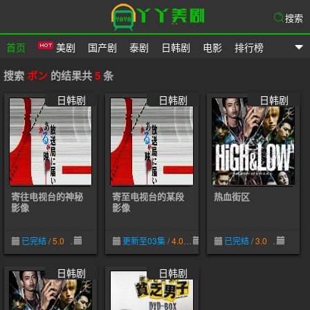
搜索
首页
美剧
国产剧
泰剧
日韩剧
电影
排行榜
爱美剧网
搜索
ボン
的结果共
5
条
日韩剧
日韩剧
日韩剧
寄往电视台的神秘
寄至电视台的某段
热血街区
影像
影像
已完结
/
5.0
05-08
更新至03集
/
4.0
03-20
已完结
/
3.0
03-21
日韩剧
日韩剧